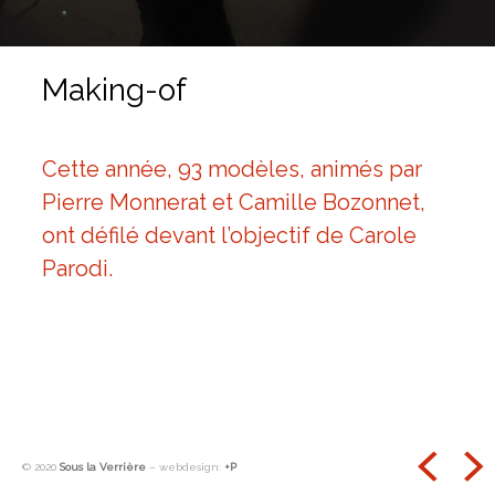
e
d
Making-of
e
m
Cette année, 93 modèles, animés par
a
Pierre Monnerat et Camille Bozonnet,
r
ont défilé devant l’objectif de Carole
i
Parodi.
o
n
n
e
t
l
r
t
© 2020
Sous la Verrière
– webdesign:
+P