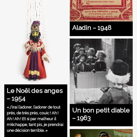
Aladin – 1948
Le Noël des anges
– 1954
« J’irai l’adorer, l’adorer de tout
Un bon petit diable
près, de très près, couic ! Ah !
– 1963
Ah ! Ah ! Et si par malheur il
m’échappe, tant pis, je prendrai
une décision terrible. »