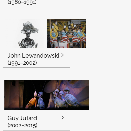
(1980–1991)
e
s
John Lewandowski
(1991–2002)
Guy Jutard
(2002–2015)