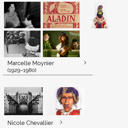
e
d
e
m
a
r
Marcelle Moynier
i
(1929–1980)
o
n
n
e
t
t
Nicole Chevallier