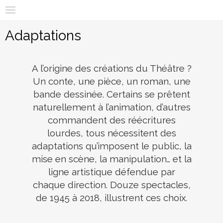
E
Aller
m
au
x
contenu
Adaptations
p
principal
o
A l’origine des créations du Théâtre ?
2
Un conte, une pièce, un roman, une
.
bande dessinée. Certains se prêtent
0
naturellement à l’animation, d’autres
commandent des réécritures
|
lourdes, tous nécessitent des
T
adaptations qu’imposent le public, la
h
mise en scène, la manipulation… et la
é
ligne artistique défendue par
chaque direction. Douze spectacles,
â
de 1945 à 2018, illustrent ces choix.
t
r