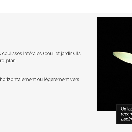
oulisses latérales (cour et jardin). Ils
ère-plan.
ant horizontalement ou légèrement vers
Un lat
regard
Lapin