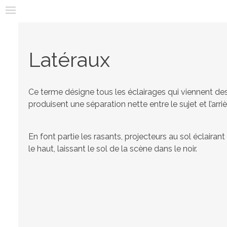
E
Aller
m
au
x
contenu
principal
Latéraux
p
o
Ce terme désigne tous les éclairages qui viennent des c
2
produisent une séparation nette entre le sujet et l’arri
.
En font partie les rasants, projecteurs au sol éclair
le haut, laissant le sol de la scène dans le noir.
0
|
T