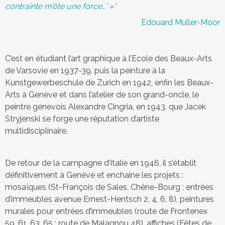
e
contrainte m’ôte une force…’ »*
s
Edouard Muller-Moor
C’est en étudiant l’art graphique à l’Ecole des Beaux-Arts
de Varsovie en 1937-39, puis la peinture à la
Kunstgewerbeschule de Zurich en 1942, enfin les Beaux-
Arts à Genève et dans l’atelier de son grand-oncle, le
peintre genevois Alexandre Cingria, en 1943, que Jacek
Stryjenski se forge une réputation d’artiste
multidisciplinaire.
De retour de la campagne d’Italie en 1946, il s’établit
définitivement à Genève et enchaîne les projets :
mosaïques (St-François de Sales, Chêne-Bourg ; entrées
d’immeubles avenue Ernest-Hentsch 2, 4, 6, 8), peintures
murales pour entrées d’immeubles (route de Frontenex
59, 61, 63, 65 ; route de Malagnou 48), affiches (Fêtes de