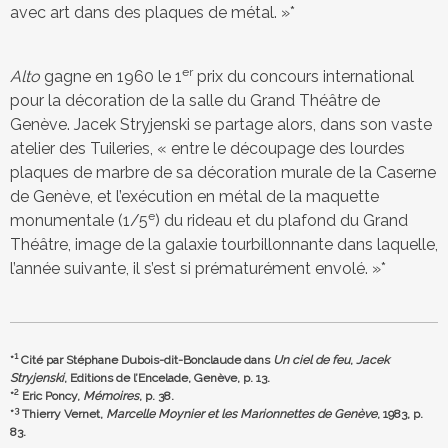
avec art dans des plaques de métal. »*
er
Alto
gagne en 1960 le 1
prix du concours international
pour la décoration de la salle du Grand Théâtre de
Genève. Jacek Stryjenski se partage alors, dans son vaste
atelier des Tuileries, « entre le découpage des lourdes
plaques de marbre de sa décoration murale de la Caserne
de Genève, et l’exécution en métal de la maquette
e
monumentale (1/5
) du rideau et du plafond du Grand
Théâtre, image de la galaxie tourbillonnante dans laquelle,
l’année suivante, il s’est si prématurément envolé. »*
1
*
Cité par Stéphane Dubois-dit-Bonclaude dans
Un ciel de feu
,
Jacek
Stryjenski
, Editions de l’Encelade, Genève, p. 13.
2
*
Eric Poncy,
Mémoires
, p. 38.
3
*
Thierry Vernet,
Marcelle Moynier et les Marionnettes de Genève
, 1983, p.
83.