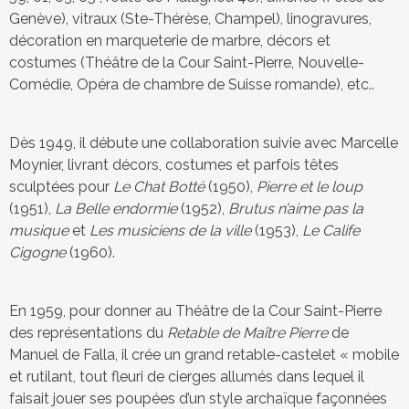
Genève), vitraux (Ste-Thérèse, Champel), linogravures,
décoration en marqueterie de marbre, décors et
costumes (Théâtre de la Cour Saint-Pierre, Nouvelle-
Comédie, Opéra de chambre de Suisse romande), etc..
Dès 1949, il débute une collaboration suivie avec Marcelle
Moynier, livrant décors, costumes et parfois têtes
sculptées pour
Le Chat Botté
(1950),
Pierre et le loup
(1951),
La Belle endormie
(1952),
Brutus n’aime pas la
musique
et
Les musiciens de la ville
(1953),
Le Calife
Cigogne
(1960).
En 1959, pour donner au Théâtre de la Cour Saint-Pierre
des représentations du
Retable de Maître Pierre
de
Manuel de Falla, il crée un grand retable-castelet « mobile
et rutilant, tout fleuri de cierges allumés dans lequel il
faisait jouer ses poupées d’un style archaïque façonnées