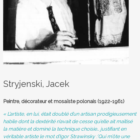
e
d
e
m
a
r
i
o
Stryjenski, Jacek
n
n
Peintre, décorateur et mosaïste polonais (1922-1961)
e
« L’artiste, en lui, était doublé d’un artisan prodigieusement
t
habile dont la dextérité n’avait de cesse qu’elle ait maîtisé
la matière et dominé la technique choisie… justifiant en
t
véritable artiste le mot d’Igor Strawinsky :’Qui m’ôte une