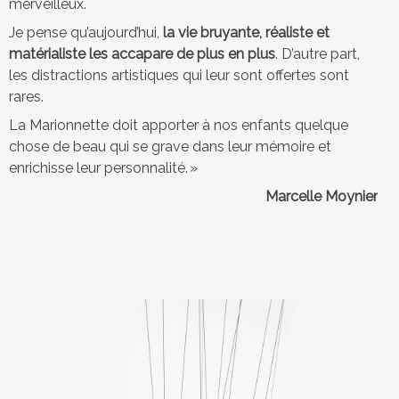
merveilleux.
e
Je pense qu’aujourd’hui,
la vie bruyante, réaliste et
d
matérialiste les accapare de plus en plus
. D’autre part,
les distractions artistiques qui leur sont offertes sont
e
rares.
m
La Marionnette doit apporter à nos enfants quelque
a
chose de beau qui se grave dans leur mémoire et
r
enrichisse leur personnalité. »
Marcelle Moynier
i
o
n
n
e
t
t