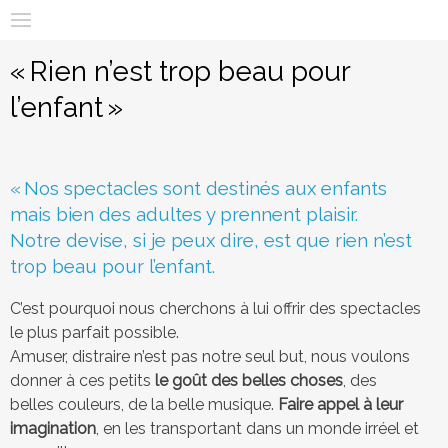
E
Aller
m
au
x
contenu
« Rien n’est trop beau pour
p
principal
l’enfant »
o
2
.
« Nos spectacles sont destinés aux enfants
0
mais bien des adultes y prennent plaisir.
Notre devise, si je peux dire, est que rien n’est
|
trop beau pour l’enfant.
T
h
C’est pourquoi nous cherchons à lui offrir des spectacles
le plus parfait possible.
é
Amuser, distraire n’est pas notre seul but, nous voulons
â
donner à ces petits
le goût des belles choses
, des
belles couleurs, de la belle musique.
Faire appel à leur
t
imagination
, en les transportant dans un monde irréel et
r