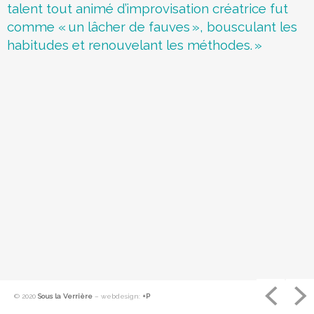
talent tout animé d’improvisation créatrice fut
e
comme «
un lâcher de fauves
», bousculant les
d
habitudes et renouvelant les méthodes.
»
e
m
a
r
i
o
n
n
e
t
l
r
t
© 2020
Sous la Verrière
– webdesign:
+P