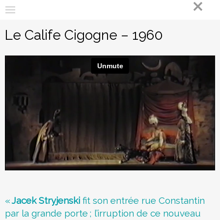
x
E
Aller
m
au
x
contenu
Le Calife Cigogne – 1960
p
principal
o
2
.
0
|
T
h
é
â
t
«
Jacek Stryjenski
fit son entrée rue Constantin
par la grande porte
; l’irruption de ce nouveau
r