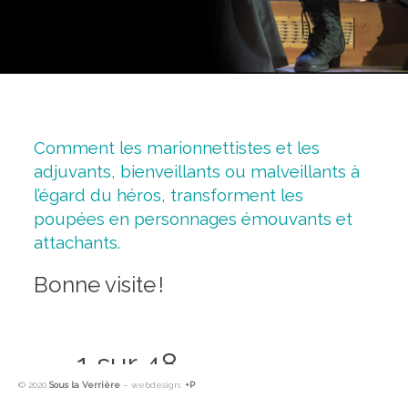
e
d
e
m
a
Comment les marionnettistes et les
adjuvants, bienveillants ou malveillants à
r
l’égard du héros, transforment les
i
poupées en personnages émouvants et
o
attachants.
n
Bonne visite !
n
e
t
1 sur 48
r
t
© 2020
Sous la Verrière
– webdesign:
+P